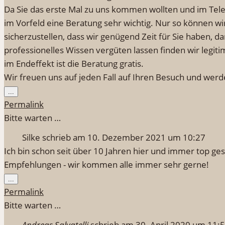
Da Sie das erste Mal zu uns kommen wollten und im Tele
im Vorfeld eine Beratung sehr wichtig. Nur so können wir
sicherzustellen, dass wir genügend Zeit für Sie haben, d
professionelles Wissen vergüten lassen finden wir legit
im Endeffekt ist die Beratung gratis.
Wir freuen uns auf jeden Fall auf Ihren Besuch und werde
Diese
...
Metabox
Permalink
ein-/ausblenden.
Bitte warten …
Silke
schrieb am
10. Dezember 2021
um
10:27
Ich bin schon seit über 10 Jahren hier und immer top g
Empfehlungen - wir kommen alle immer sehr gerne!
Diese
...
Metabox
Permalink
ein-/ausblenden.
Bitte warten …
Andreas Salvatelli
schrieb am
30. April 2020
um
11: