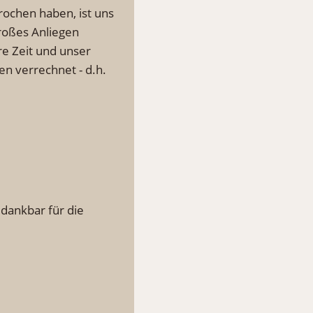
rochen haben, ist uns
großes Anliegen
re Zeit und unser
n verrechnet - d.h.
dankbar für die