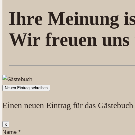
Ihre Meinung is
Wir freuen uns
Einen neuen Eintrag für das Gästebuch
Dieses
x
Formular
Name
*
ausblenden