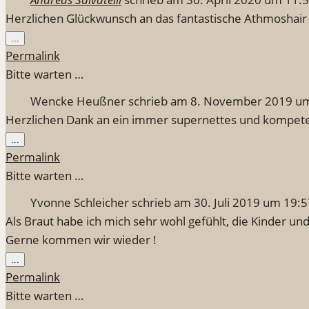
Herzlichen Glückwunsch an das fantastische Athmosha
Diese
...
Metabox
Permalink
ein-/ausblenden.
Bitte warten …
Wencke Heußner
schrieb am
8. November 2019
u
Herzlichen Dank an ein immer supernettes und kompetent
Diese
...
Metabox
Permalink
ein-/ausblenden.
Bitte warten …
Yvonne Schleicher
schrieb am
30. Juli 2019
um
19:5
Als Braut habe ich mich sehr wohl gefühlt, die Kinder u
Gerne kommen wir wieder !
Diese
...
Metabox
Permalink
ein-/ausblenden.
Bitte warten …