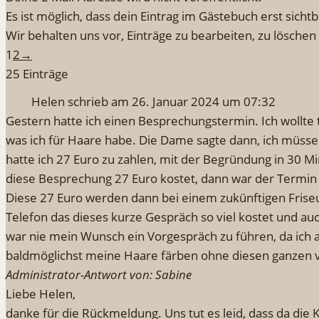
Es ist möglich, dass dein Eintrag im Gästebuch erst sicht
Wir behalten uns vor, Einträge zu bearbeiten, zu löschen 
Navigation
1
2
→
der
25 Einträge
Gästebuchliste
Helen
schrieb am
26. Januar 2024
um
07:32
Gestern hatte ich einen Besprechungstermin. Ich wollt
was ich für Haare habe. Die Dame sagte dann, ich müss
hatte ich 27 Euro zu zahlen, mit der Begründung in 30 
diese Besprechung 27 Euro kostet, dann war der Termin 
Diese 27 Euro werden dann bei einem zukünftigen Frise
Telefon das dieses kurze Gespräch so viel kostet und au
war nie mein Wunsch ein Vorgespräch zu führen, da ich a
baldmöglichst meine Haare färben ohne diesen ganzen 
Administrator-Antwort von: Sabine
Liebe Helen,
danke für die Rückmeldung. Uns tut es leid, dass da die