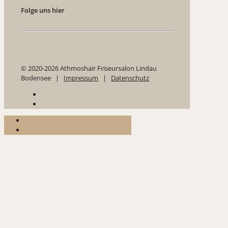
Folge uns hier
© 2020-2026 Athmoshair Friseursalon Lindau
Bodensee |
Impressum
|
Datenschutz