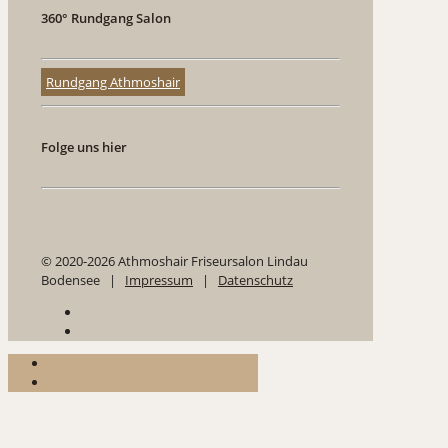
360° Rundgang Salon
Rundgang Athmoshair
Folge uns hier
© 2020-2026 Athmoshair Friseursalon Lindau
Bodensee |
Impressum
|
Datenschutz