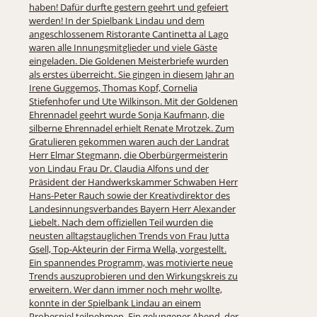
haben! Dafür durfte gestern geehrt und gefeiert
werden! In der Spielbank Lindau und dem
angeschlossenem Ristorante Cantinetta al Lago
waren alle Innungsmitglieder und viele Gäste
eingeladen. Die Goldenen Meisterbriefe wurden
als erstes überreicht. Sie gingen in diesem Jahr an
Irene Guggemos, Thomas Kopf, Cornelia
Stiefenhofer und Ute Wilkinson. Mit der Goldenen
Ehrennadel geehrt wurde Sonja Kaufmann, die
silberne Ehrennadel erhielt Renate Mrotzek. Zum
Gratulieren gekommen waren auch der Landrat
Herr Elmar Stegmann, die Oberbürgermeisterin
von Lindau Frau Dr. Claudia Alfons und der
Präsident der Handwerkskammer Schwaben Herr
Hans-Peter Rauch sowie der Kreativdirektor des
Landesinnungsverbandes Bayern Herr Alexander
Liebelt. Nach dem offiziellen Teil wurden die
neusten alltagstauglichen Trends von Frau Jutta
Gsell, Top-Akteurin der Firma Wella, vorgestellt.
Ein spannendes Programm, was motivierte neue
Trends auszuprobieren und den Wirkungskreis zu
erweitern. Wer dann immer noch mehr wollte,
konnte in der Spielbank Lindau an einem
Probespiel teilnehmen. Ein gelungener Abend, der